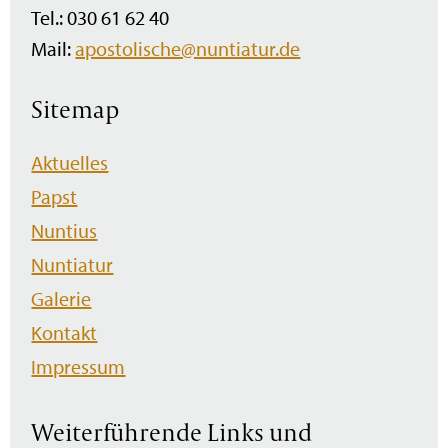
Tel.: 030 61 62 40
Mail:
apostolische@nuntiatur.de
Sitemap
Navigation
Aktuelles
überspringen
Papst
Nuntius
Nuntiatur
Galerie
Kontakt
Impressum
Weiterführende Links und