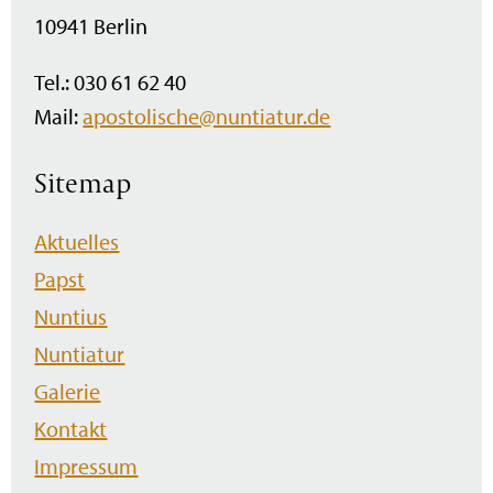
10941 Berlin
Tel.: 030 61 62 40
Mail:
apostolische@nuntiatur.de
Sitemap
Navigation
Aktuelles
überspringen
Papst
Nuntius
Nuntiatur
Galerie
Kontakt
Impressum