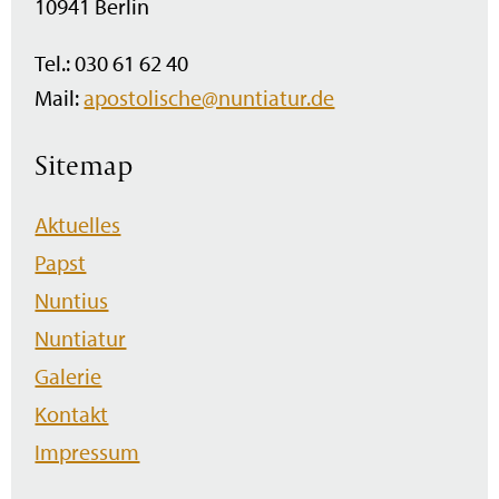
10941 Berlin
Tel.: 030 61 62 40
Mail:
apostolische@nuntiatur.de
Sitemap
Navigation
Aktuelles
überspringen
Papst
Nuntius
Nuntiatur
Galerie
Kontakt
Impressum