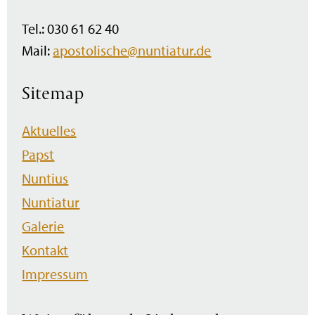
Tel.: 030 61 62 40
Mail:
apostolische@nuntiatur.de
Sitemap
Navigation
Aktuelles
überspringen
Papst
Nuntius
Nuntiatur
Galerie
Kontakt
Impressum