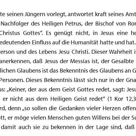
ute seinen Jüngern vorlegt, antwortet kraft seines A
 Nachfolger des Heiligen Petrus, der Bischof von Ro
 Christus Gottes“. Es genügt nicht, in Jesus eine h
edeutenden Einfluss auf die Humanität hatte und hat. 
rson und des Lebens Jesu Christi. Dieser Wahrheit i
erkennen, daß Jesus der Messias ist, der Gesalbte G
lichen Glaubens ist das Bekenntnis des Glaubens an G
 Personen. Dieses Bekenntnis lässt sich nur in der Gn
us: „Keiner, der aus dem Geist Gottes redet, sagt: Jes
 er nicht aus dem Heiligen Geist redet“ (1 Kor 12,3)
, denn „so sollen die Gedanken vieler Herzen offenb
t, er möge vielen Menschen guten Willens bei der S
 damit auch sie zu bekennen in der Lage sind, daß