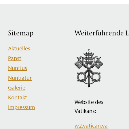
Sitemap
Weiterführende L
Navigation
Aktuelles
überspringen
Papst
Nuntius
Nuntiatur
Galerie
Kontakt
Website des
Impressum
Vatikans:
w2.vatican.va