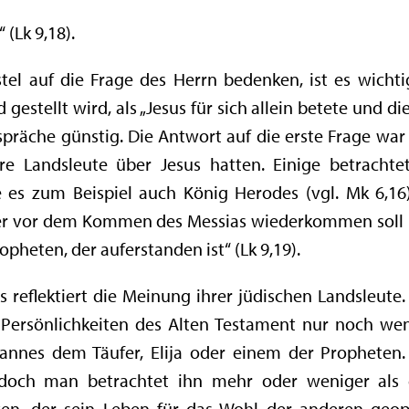
 (Lk 9,18).
el auf die Frage des Herrn bedenken, ist es wichti
stellt wird, als „Jesus für sich allein betete und di
präche günstig. Die Antwort auf die erste Frage war
re Landsleute über Jesus hatten. Einige betrachte
 es zum Beispiel auch König Herodes (vgl. Mk 6,1
der vor dem Kommen des Messias wiederkommen soll (
opheten, der auferstanden ist“ (Lk 9,19).
 reflektiert die Meinung ihrer jüdischen Landsleute
 Persönlichkeiten des Alten Testament nur noch we
nes dem Täufer, Elija oder einem der Propheten. S
 doch man betrachtet ihn mehr oder weniger als 
ten, der sein Leben für das Wohl der anderen geop