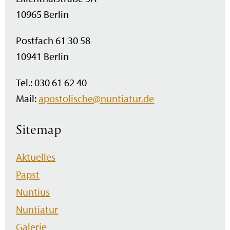
10965 Berlin
Postfach 61 30 58
10941 Berlin
Tel.: 030 61 62 40
Mail:
apostolische@nuntiatur.de
Sitemap
Navigation
Aktuelles
überspringen
Papst
Nuntius
Nuntiatur
Galerie