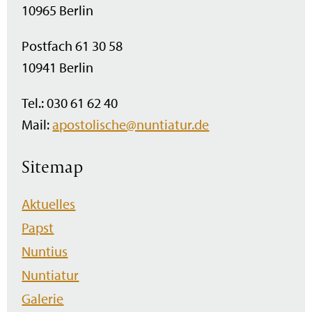
10965 Berlin
Postfach 61 30 58
10941 Berlin
Tel.: 030 61 62 40
Mail:
apostolische@nuntiatur.de
Sitemap
Navigation
Aktuelles
überspringen
Papst
Nuntius
Nuntiatur
Galerie