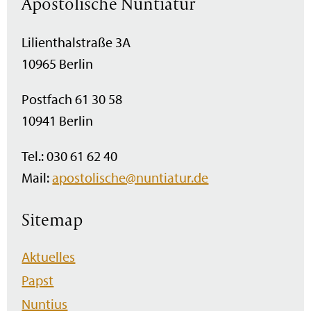
Apostolische Nuntiatur
Lilienthalstraße 3A
10965 Berlin
Postfach 61 30 58
10941 Berlin
Tel.: 030 61 62 40
Mail:
apostolische@nuntiatur.de
Sitemap
Navigation
Aktuelles
überspringen
Papst
Nuntius