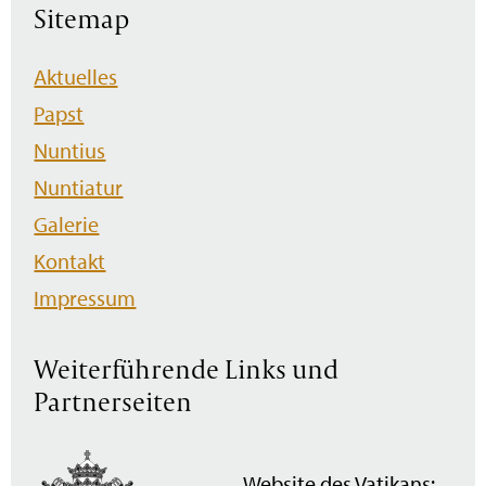
Sitemap
Navigation
Aktuelles
überspringen
Papst
Nuntius
Nuntiatur
Galerie
Kontakt
Impressum
Weiterführende Links und
Partnerseiten
Website des Vatikans: