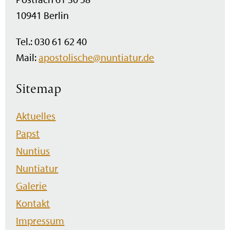
10941 Berlin
Tel.: 030 61 62 40
Mail:
apostolische@nuntiatur.de
Sitemap
Navigation
Aktuelles
überspringen
Papst
Nuntius
Nuntiatur
Galerie
Kontakt
Impressum