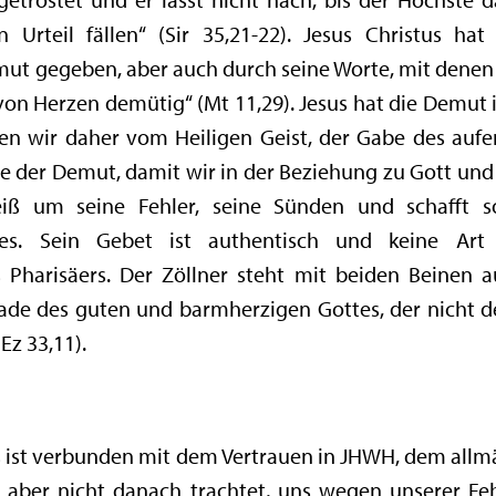
 Urteil fällen“ (Sir 35,21-22). Jesus Christus h
ut gegeben, aber auch durch seine Worte, mit denen e
 von Herzen demütig“ (Mt 11,29). Jesus hat die Demut
en wir daher vom Heiligen Geist, der Gabe des aufer
nade der Demut, damit wir in der Beziehung zu Gott
eiß um seine Fehler, seine Sünden und schafft s
es. Sein Gebet ist authentisch und keine Art 
 Pharisäers. Der Zöllner steht mit beiden Beinen
ade des guten und barmherzigen Gottes, der nicht de
Ez 33,11).
s ist verbunden mit dem Vertrauen in JHWH, dem allm
t, aber nicht danach trachtet, uns wegen unserer 