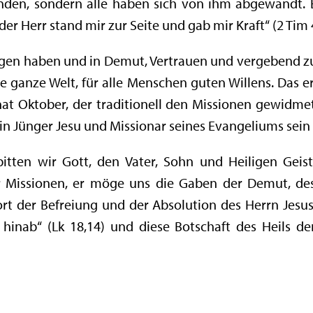
anden, sondern alle haben sich von ihm abgewandt. E
r Herr stand mir zur Seite und gab mir Kraft“ (2 Tim 
en haben und in Demut, Vertrauen und vergebend zu le
e ganze Welt, für alle Menschen guten Willens. Das e
t Oktober, der traditionell den Missionen gewidmet 
ein Jünger Jesu und Missionar seines Evangeliums sein 
itten wir Gott, den Vater, Sohn und Heiligen Geist
r Missionen, er möge uns die Gaben der Demut, de
rt der Befreiung und der Absolution des Herrn Jesus
 hinab“ (Lk 18,14) und diese Botschaft des Heils