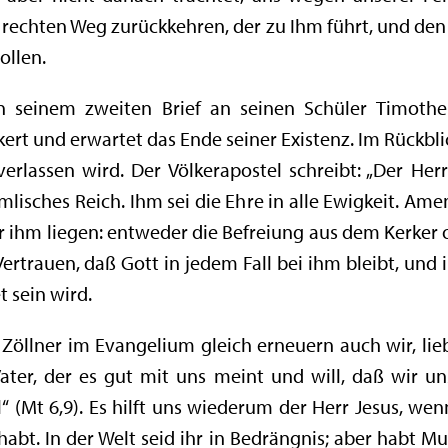
n rechten Weg zurückkehren, der zu Ihm führt, und de
ollen.
in seinem zweiten Brief an seinen Schüler Timot
rkert und erwartet das Ende seiner Existenz. Im Rückbli
 verlassen wird. Der Völkerapostel schreibt: „Der He
lisches Reich. Ihm sei die Ehre in alle Ewigkeit. Amen
 ihm liegen: entweder die Befreiung aus dem Kerker od
ertrauen, daß Gott in jedem Fall bei ihm bleibt, und
 sein wird.
Zöllner im Evangelium gleich erneuern auch wir, li
Vater, der es gut mit uns meint und will, daß wir un
(Mt 6,9). Es hilft uns wiederum der Herr Jesus, wenn
habt. In der Welt seid ihr in Bedrängnis; aber habt Mu