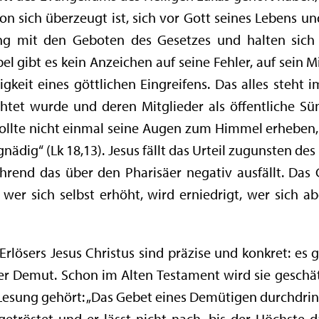
von sich überzeugt ist, sich vor Gott seines Lebens un
ang mit den Geboten des Gesetzes und halten sich
el gibt es kein Anzeichen auf seine Fehler, auf sein 
gkeit eines göttlichen Eingreifens. Das alles steht 
htet wurde und deren Mitglieder als öffentliche Sü
ollte nicht einmal seine Augen zum Himmel erheben, 
nädig“ (Lk 18,13). Jesus fällt das Urteil zugunsten des
ährend das über den Pharisäer negativ ausfällt. Das
wer sich selbst erhöht, wird erniedrigt, wer sich ab
rlösers Jesus Christus sind präzise und konkret: es gi
der Demut. Schon im Alten Testament wird sie geschät
esung gehört: „Das Gebet eines Demütigen durchdring
etröstet und er lässt nicht nach, bis der Höchste d