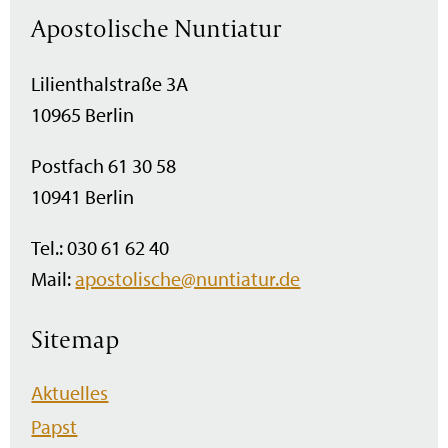
Apostolische Nuntiatur
Lilienthalstraße 3A
10965 Berlin
Postfach 61 30 58
10941 Berlin
Tel.: 030 61 62 40
Mail:
apostolische@nuntiatur.de
Sitemap
Navigation
Aktuelles
überspringen
Papst