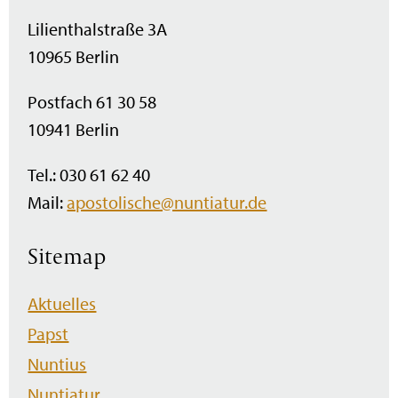
Lilienthalstraße 3A
10965 Berlin
Postfach 61 30 58
10941 Berlin
Tel.: 030 61 62 40
Mail:
apostolische@nuntiatur.de
Sitemap
Navigation
Aktuelles
überspringen
Papst
Nuntius
Nuntiatur