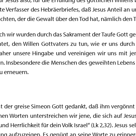
erte Verfasser des Hebräerbriefes, daß Jesus Anteil an
ten, der die Gewalt über den Tod hat, nämlich den Te
ch wir wurden durch das Sakrament der Taufe Gott g
tet, den Willen Gottvaters zu tun, wie er uns durch 
daher unsere Hingabe und vereinigen wir uns mit 
rrn. Insbesondere die Menschen des geweihten Lebens 
u erneuern.
at der greise Simeon Gott gedankt, daß ihm vergönnt
en Worten unterstreichen wir jene, die sich auf Jesus 
und Herrlichkeit für dein Volk Israel“ (Lk 2,32). Jesus s
 aufzuzeigen. Es genügt an seine Worte zu erinnern: