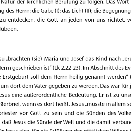
 Natur der kirchlichen Berufung zu folgen. Das Wort
 des Herrn: die Gabe (I); das Licht (II); die Begegnung
 zu entdecken, die Gott an jeden von uns richtet, 
elübden.
su „brachten (sie) Maria und Josef das Kind nach J
errn geschrieben ist“ (Lk 2,22-23). Im Abschnitt des E
e Erstgeburt soll dem Herrn heilig genannt werden“ (
 um dort dem Vater gegeben zu werden. Das war für
esus eine außerordentliche Bedeutung. Er ist zu un
äerbrief, wenn es dort heißt, Jesus „musste in allem s
iester vor Gott zu sein und die Sünden des Volke
in, daß Jesus die Sünde der Welt und die damit verbu
Jesus also, für die Erfüllung des göttlichen Willens b