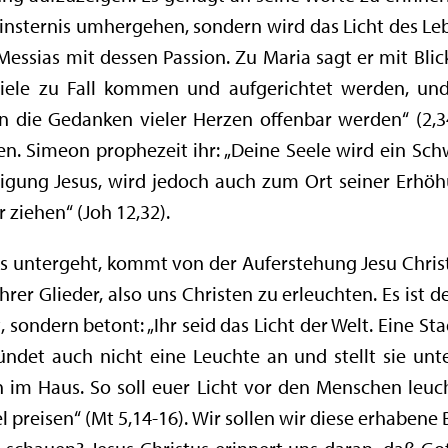
 Finsternis umhergehen, sondern wird das Licht des Leb
essias mit dessen Passion. Zu Maria sagt er mit Blick 
viele zu Fall kommen und aufgerichtet werden, un
n die Gedanken vieler Herzen offenbar werden“ (2,3
n. Simeon prophezeit ihr: „Deine Seele wird ein Schw
rigung Jesus, wird jedoch auch zum Ort seiner Erhöh
 ziehen“ (Joh 12,32).
s untergeht, kommt von der Auferstehung Jesu Christ
rer Glieder, also uns Christen zu erleuchten. Es ist de
t, sondern betont: „Ihr seid das Licht der Welt. Eine St
ndet auch nicht eine Leuchte an und stellt sie unt
en im Haus. So soll euer Licht vor den Menschen leuc
preisen“ (Mt 5,14-16). Wir sollen wir diese erhabene