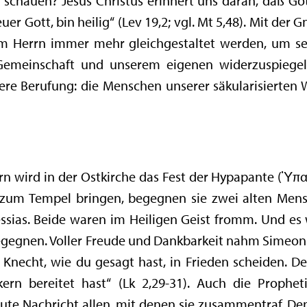
chauen? Jesus Christus erinnert uns daran, daß Gott
euer Gott, bin heilig“ (Lev 19,2; vgl. Mt 5,48). Mit de
m Herrn immer mehr gleichgestaltet werden, um sei
 Gemeinschaft und unserem eigenen widerzuspiege
re Berufung: die Menschen unserer säkularisierten W
rrn wird in der Ostkirche das Fest der Hypapante (Ὑ
s zum Tempel bringen, begegnen sie zwei alten Men
as. Beide waren im Heiligen Geist fromm. Und es wa
egegnen. Voller Freude und Dankbarkeit nahm Simeon 
en Knecht, wie du gesagt hast, in Frieden scheiden.
kern bereitet hast“ (Lk 2,29-31). Auch die Proph
ute Nachricht allen, mit denen sie zusammentraf. De