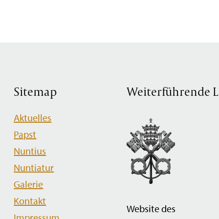
Sitemap
Weiterführende L
Navigation
Aktuelles
überspringen
Papst
Nuntius
Nuntiatur
Galerie
Kontakt
Website des
Impressum