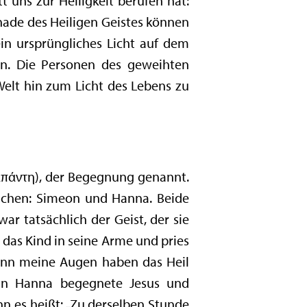
 uns zur Heiligkeit berufen hat:
r Gnade des Heiligen Geistes können
n ursprüngliches Licht auf dem
ln. Die Personen des geweihten
elt hin zum Licht des Lebens zu
παπάντη), der Begegnung genannt.
schen: Simeon und Hanna. Beide
r tatsächlich der Geist, der sie
das Kind in seine Arme und pries
 Denn meine Augen haben das Heil
etin Hanna begegnete Jesus und
nn es heißt: „Zu derselben Stunde