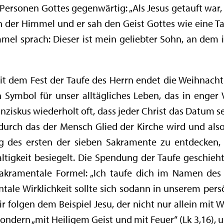
Personen Gottes gegenwärtig: „Als Jesus getauft war,
ich der Himmel und er sah den Geist Gottes wie eine
mel sprach: Dieser ist mein geliebter Sohn, an dem 
t dem Fest der Taufe des Herrn endet die Weihnachts
n Symbol für unser alltägliches Leben, das in enger
anziskus wiederholt oft, dass jeder Christ das Datum s
durch das der Mensch Glied der Kirche wird und also
ng des ersten der sieben Sakramente zu entdecken, 
altigkeit besiegelt. Die Spendung der Taufe geschie
sakramentale Formel: „Ich taufe dich im Namen des
ntale Wirklichkeit sollte sich sodann in unserem pers
 folgen dem Beispiel Jesu, der nicht nur allein mit 
sondern „mit Heiligem Geist und mit Feuer“ (Lk 3,16),