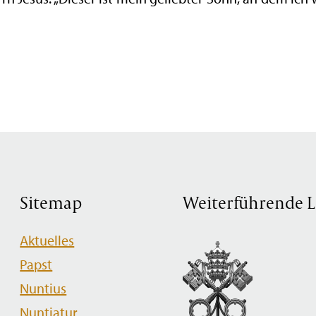
Sitemap
Weiterführende L
Navigation
Aktuelles
überspringen
Papst
Nuntius
Nuntiatur