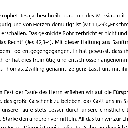
rophet Jesaja beschreibt das Tun des Messias mit B
gütig und von Herzen demütig“ ist (Mt 11,29): „Er schre
 erschallen. Das geknickte Rohr zerbricht er nicht u
 das Recht“ (Jes 42,3-4). Mit dieser Haltung aus Sanf
 dem Tod entgegengegangen. Er hat gewusst, dass 
och er hat dies freimütig und entschlossen angenomm
s Thomas, Zwilling genannt, zeigen: „Lasst uns mit i
Fest der Taufe des Herrn erflehen wir auf die Fürsp
e, das große Geschenk zu beleben, das Gott uns im 
unsere Taufe stets besser durch unsere christliche 
Stärke den anderen vermitteln. All das tun wir zur Eh
rn Jesus: „Dieser ist mein geliebter Sohn, an dem ic