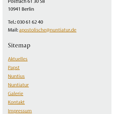
Postfach 61 30 58
10941 Berlin
Tel.: 030 61 62 40
Mail:
apostolische@nuntiatur.de
Sitemap
Navigation
Aktuelles
überspringen
Papst
Nuntius
Nuntiatur
Galerie
Kontakt
Impressum