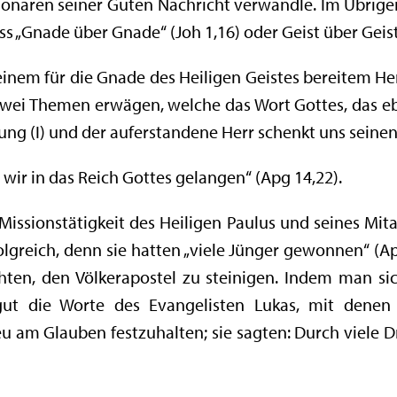
sionaren seiner Guten Nachricht verwandle. Im Übri
 „Gnade über Gnade“ (Joh 1,16) oder Geist über Geist
nem für die Gnade des Heiligen Geistes bereitem He
), zwei Themen erwägen, welche das Wort Gottes, das
ng (I) und der auferstandene Herr schenkt uns seinen F
 wir in das Reich Gottes gelangen“ (Apg 14,22).
 Missionstätigkeit des Heiligen Paulus und seines Mit
lgreich, denn sie hatten „viele Jünger gewonnen“ (A
hten, den Völkerapostel zu steinigen. Indem man si
gut die Worte des Evangelisten Lukas, mit denen 
u am Glauben festzuhalten; sie sagten: Durch viele 