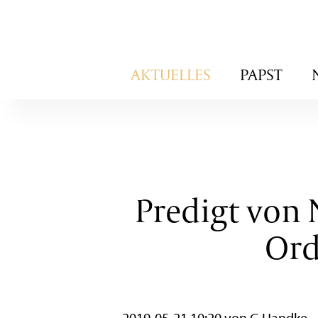
Navigation
AKTUELLES
PAPST
überspringen
Predigt von 
Ord
2019-05-21 10:20
von G.Handke