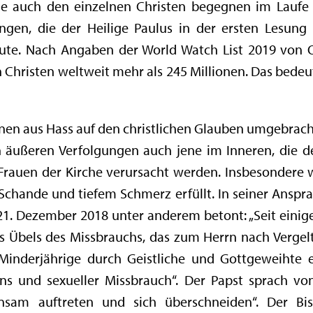
ie auch den einzelnen Christen begegnen im Laufe
ungen, die der Heilige Paulus in der ersten Lesung 
eute. Nach Angaben der World Watch List 2019 von 
Christen weltweit mehr als 245 Millionen. Das bedeu
nen aus Hass auf den christlichen Glauben umgebrach
n äußeren Verfolgungen auch jene im Inneren, die
 Frauen der Kirche verursacht werden. Insbesondere 
 Schande und tiefem Schmerz erfüllt. In seiner Anspr
 21. Dezember 2018 unter anderem betont: „Seit einig
s Übels des Missbrauchs, das zum Herrn nach Vergeltu
 Minderjährige durch Geistliche und Gottgeweihte
s und sexueller Missbrauch“. Der Papst sprach vo
nsam auftreten und sich überschneiden“. Der B