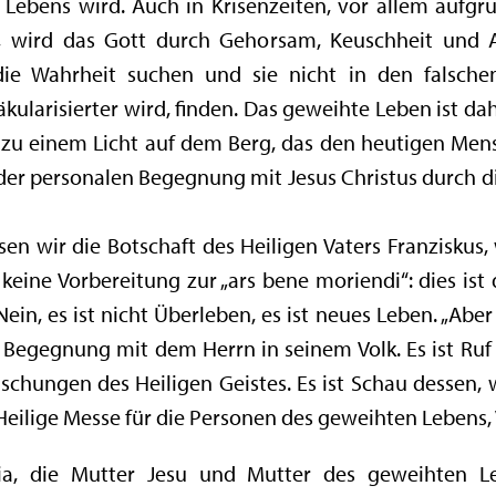
 Lebens wird. Auch in Krisenzeiten, vor allem aufgr
, wird das Gott durch Gehorsam, Keuschheit und A
ie Wahrheit suchen und sie nicht in den falschen
säkularisierter wird, finden. Das geweihte Leben ist d
 zu einem Licht auf dem Berg, das den heutigen Mens
der personalen Begegnung mit Jesus Christus durch di
 wir die Botschaft des Heiligen Vaters Franziskus,
t keine Vorbereitung zur „ars bene moriendi“: dies is
in, es ist nicht Überleben, es ist neues Leben. „Ab
ge Begegnung mit dem Herrn in seinem Volk. Es ist R
hungen des Heiligen Geistes. Es ist Schau dessen, 
Heilige Messe für die Personen des geweihten Lebens, V
ia, die Mutter Jesu und Mutter des geweihten L