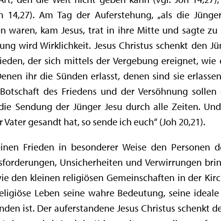
h 14,27). Am Tag der Auferstehung, „als die Jünge
waren, kam Jesus, trat in ihre Mitte und sagte zu i
ßung wird Wirklichkeit. Jesus Christus schenkt den J
eden, der sich mittels der Vergebung ereignet, wie 
nen ihr die Sünden erlasst, denen sind sie erlassen;
e Botschaft des Friedens und der Versöhnung sollen
 die Sendung der Jünger Jesu durch alle Zeiten. Und
r Vater gesandt hat, so sende ich euch“ (Joh 20,21).
einen Frieden in besonderer Weise den Personen d
usforderungen, Unsicherheiten und Verwirrungen brin
e den kleinen religiösen Gemeinschaften in der Kirch
igiöse Leben seine wahre Bedeutung, seine ideale
den ist. Der auferstandene Jesus Christus schenkt d