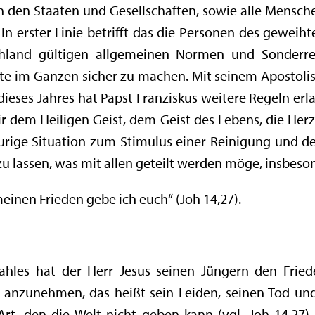
in den Staaten und Gesellschaften, sowie alle Mensc
 erster Linie betrifft das die Personen des geweiht
chland gültigen allgemeinen Normen und Sonderr
te im Ganzen sicher zu machen. Mit seinem Apostolis
dieses Jahres hat Papst Franziskus weitere Regeln erl
ir dem Heiligen Geist, dem Geist des Lebens, die H
aurige Situation zum Stimulus einer Reinigung und d
u lassen, was mit allen geteilt werden möge, insbeso
 meinen Frieden gebe ich euch“ (Joh 14,27).
ahles hat der Herr Jesus seinen Jüngern den Fried
s anzunehmen, das heißt sein Leiden, seinen Tod und
rt, den die Welt nicht geben kann (vgl. Joh 14,27)