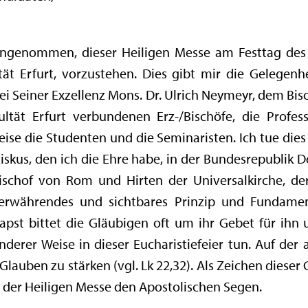
angenommen, dieser Heiligen Messe am Festtag des
ät Erfurt, vorzustehen. Dies gibt mir die Gelegenhe
i Seiner Exzellenz Mons. Dr. Ulrich Neymeyr, dem Bisc
ltät Erfurt verbundenen Erz-/Bischöfe, die Profes
ise die Studenten und die Seminaristen. Ich tue dies
skus, den ich die Ehre habe, in der Bundesrepublik D
ischof von Rom und Hirten der Universalkirche, d
merwährendes und sichtbares Prinzip und Fundame
apst bittet die Gläubigen oft um ihr Gebet für ihn 
nderer Weise in dieser Eucharistiefeier tun. Auf der a
lauben zu stärken (vgl. Lk 22,32). Als Zeichen dieser
e der Heiligen Messe den Apostolischen Segen.