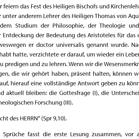
 feiern das Fest des Heiligen Bischofs und Kirchenl
r unter anderem Lehrer des Heiligen Thomas von Aqui
 dem Studium der Philosophie, der Theologie und
r Entdeckung der Bedeutung des Aristoteles für das 
, weswegen er doctor universalis genannt wurde. N
abt hatte, verzichtete er darauf, um wieder ein Leb
 zu predigen und zu lehren. Wenn wir die Wesensmerk
gen, die wir gehört haben, präsent halten, können wi
uf, hierauf eine vollständige Antwort geben zu könn
d aktuell bleiben: die Gottesfrage (I), die Untersch
heologischen Forschung (III).
rcht des HERRN“ (Spr 9,10).
 Sprüche fasst die erste Lesung zusammen, vor 