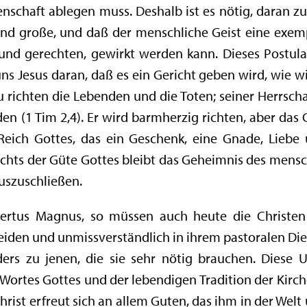
schaft ablegen muss. Deshalb ist es nötig, daran zu 
 und große, und daß der menschliche Geist eine exemp
 und gerechten, gewirkt werden kann. Dieses Postul
uns Jesus daran, daß es ein Gericht geben wird, wie w
richten die Lebenden und die Toten; seiner Herrschaft
en (1 Tim 2,4). Er wird barmherzig richten, aber das
ich Gottes, das ein Geschenk, eine Gnade, Liebe 
chts der Güte Gottes bleibt das Geheimnis des menschli
auszuschließen.
lbertus Magnus, so müssen auch heute die Christe
iden und unmissverständlich in ihrem pastoralen Dien
ers zu jenen, die sie sehr nötig brauchen. Diese U
 Wortes Gottes und der lebendigen Tradition der Kirc
Christ erfreut sich an allem Guten, das ihm in der We