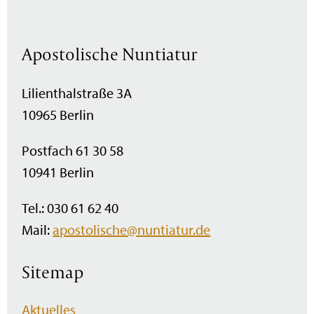
Apostolische Nuntiatur
Lilienthalstraße 3A
10965 Berlin
Postfach 61 30 58
10941 Berlin
Tel.: 030 61 62 40
Mail:
apostolische@nuntiatur.de
Sitemap
Navigation
Aktuelles
überspringen