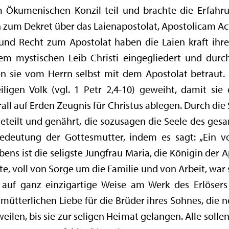
 Ökumenischen Konzil teil und brachte die Erfahru
on zum Dekret über das Laienapostolat, Apostolicam A
ht und Recht zum Apostolat haben die Laien kraft ih
m mystischen Leib Christi eingegliedert und durc
en sie vom Herrn selbst mit dem Apostolat betraut.
ligen Volk (vgl. 1 Petr 2,4-10) geweiht, damit sie 
l auf Erden Zeugnis für Christus ablegen. Durch die 
geteilt und genährt, die sozusagen die Seele des gesa
Bedeutung der Gottesmutter, indem es sagt: „Ein vo
ens ist die seligste Jungfrau Maria, die Königin der 
e, voll von Sorge um die Familie und von Arbeit, war
auf ganz einzigartige Weise am Werk des Erlösers 
mütterlichen Liebe für die Brüder ihres Sohnes, die n
ilen, bis sie zur seligen Heimat gelangen. Alle sollen