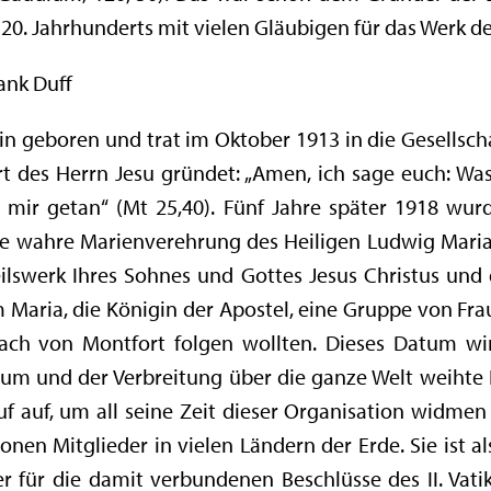
s 20. Jahrhunderts mit vielen Gläubigen für das Werk d
ank Duff
in geboren und trat im Oktober 1913 in die Gesellsch
rt des Herrn Jesu gründet: „Amen, ich sage euch: Was
r mir getan“ (Mt 25,40). Fünf Jahre später 1918 wur
die wahre Marienverehrung des Heiligen Ludwig Mari
ilswerk Ihres Sohnes und Gottes Jesus Christus und 
aria, die Königin der Apostel, eine Gruppe von Fra
ch von Montfort folgen wollten. Dieses Datum wi
um und der Verbreitung über die ganze Welt weihte F
ruf auf, um all seine Zeit dieser Organisation widme
onen Mitglieder in vielen Ländern der Erde. Sie ist al
er für die damit verbundenen Beschlüsse des II. Vati