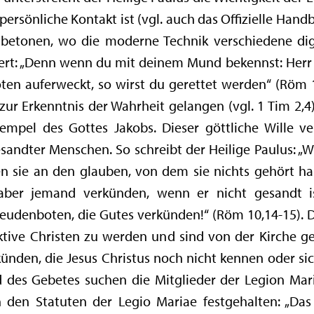
persönliche Kontakt ist (vgl. auch das Offizielle Handb
u betonen, wo die moderne Technik verschiedene di
chert: „Denn wenn du mit deinem Mund bekennst: Herr 
ten auferweckt, so wirst du gerettet werden“ (Röm 10
 Erkenntnis der Wahrheit gelangen (vgl. 1 Tim 2,4). Er
mpel des Gottes Jakobs. Dieser göttliche Wille ver
andter Menschen. So schreibt der Heilige Paulus: „W
en sie an den glauben, von dem sie nichts gehört h
aber jemand verkünden, wenn er nicht gesandt is
eudenboten, die Gutes verkünden!“ (Röm 10,14-15). D
ktive Christen zu werden und sind von der Kirche ge
nden, die Jesus Christus noch nicht kennen oder sic
d des Gebetes suchen die Mitglieder der Legion Ma
n den Statuten der Legio Mariae festgehalten: „Das 