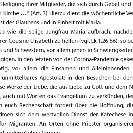
Heiligung ihrer Mitglieder, die sich durch Gebet und t
Kirche ….“ (Art. 3) Hierzu dient die wöchentliche Ve
t des Glaubens und in Einheit mit Maria.
so wie die selige Jungfrau Maria aufbrach, nachde
 Cousine Elisabeth zu helfen (vgl. Lk 1,26-56), so 
n und Schwestern, vor allem jenen in Schwierigkeite
ngigen. In den letzten von der Corona-Pandemie geke
tig, vor allem die Einsamen und Alleinlebenden.
tes, unmittelbares Apostolat: in den Besuchen bei d
iese Werke der Liebe, die aus Liebe zu Gott und dem
ig, auch mit Worten das Evangelium zu verkünden, de
 euch Rechenschaft fordert über die Hoffnung, die e
dmen sich dem wertvollen Dienst der Katechese in
für Migranten. An Orten ohne Priester organisier
und andere Gebetsformen.