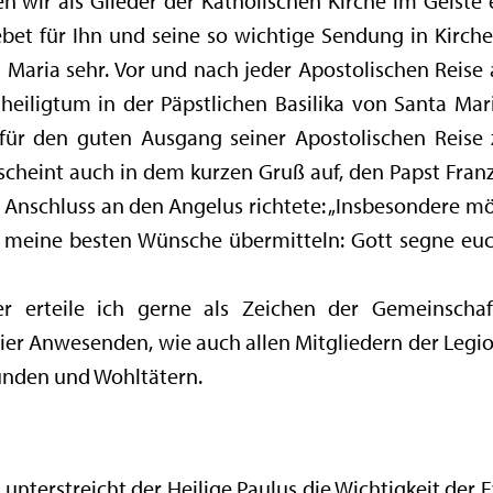
 wir als Glieder der Katholischen Kirche im Geiste 
bet für Ihn und seine so wichtige Sendung in Kirche
u Maria sehr. Vor und nach jeder Apostolischen Reise 
heiligtum in der Päpstlichen Basilika von Santa Ma
für den guten Ausgang seiner Apostolischen Reise
cheint auch in dem kurzen Gruß auf, den Papst Franz
nschluss an den Angelus richtete: „Insbesondere möc
t, meine besten Wünsche übermitteln: Gott segne eu
ier erteile ich gerne als Zeichen der Gemeinscha
ier Anwesenden, wie auch allen Mitgliedern der Legio
unden und Wohltätern.
unterstreicht der Heilige Paulus die Wichtigkeit der 