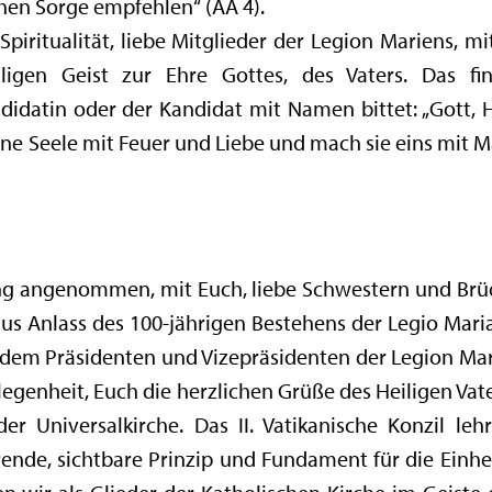
chen Sorge empfehlen“ (AA 4).
iritualität, liebe Mitglieder der Legion Mariens, m
igen Geist zur Ehre Gottes, des Vaters. Das f
idatin oder der Kandidat mit Namen bittet: „Gott, He
 Seele mit Feuer und Liebe und mach sie eins mit Ma
ng angenommen, mit Euch, liebe Schwestern und Brüde
us Anlass des 100-jährigen Bestehens der Legio Mari
t, dem Präsidenten und Vizepräsidenten der Legion Mar
legenheit, Euch die herzlichen Grüße des Heiligen Vat
r Universalkirche. Das II. Vatikanische Konzil lehr
nde, sichtbare Prinzip und Fundament für die Einhei