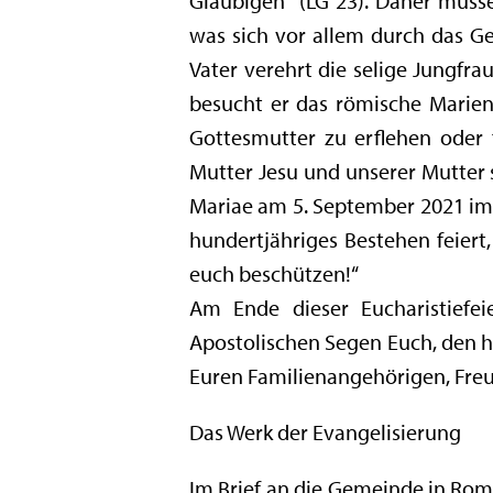
Gläubigen“ (LG 23). Daher müssen
was sich vor allem durch das Ge
Vater verehrt die selige Jungfra
besucht er das römische Marien
Gottesmutter zu erflehen oder 
Mutter Jesu und unserer Mutter s
Mariae am 5. September 2021 im A
hundertjähriges Bestehen feier
euch beschützen!“
Am Ende dieser Eucharistiefe
Apostolischen Segen Euch, den h
Euren Familienangehörigen, Fre
Das Werk der Evangelisierung
Im Brief an die Gemeinde in Rom 