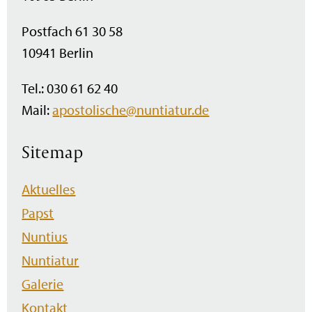
Postfach 61 30 58
10941 Berlin
Tel.: 030 61 62 40
Mail:
apostolische@nuntiatur.de
Sitemap
Navigation
Aktuelles
überspringen
Papst
Nuntius
Nuntiatur
Galerie
Kontakt