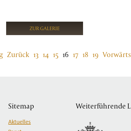
ZUR GALERIE
g
Zurück
13
14
15
16
17
18
19
Vorwärts
Sitemap
Weiterführende L
Navigation
Aktuelles
überspringen