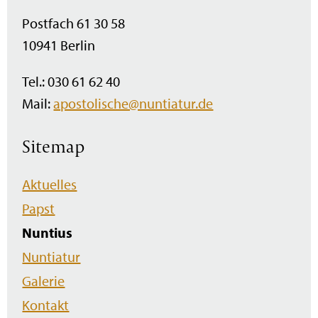
Postfach 61 30 58
10941 Berlin
Tel.: 030 61 62 40
Mail:
apostolische@nuntiatur.de
Sitemap
Navigation
Aktuelles
überspringen
Papst
Nuntius
Nuntiatur
Galerie
Kontakt