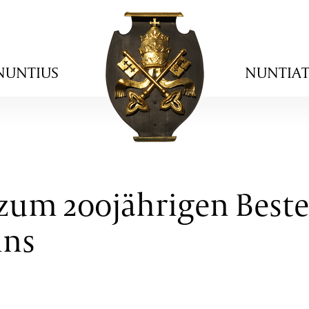
NUNTIUS
NUNTIA
zum 200jährigen Best
ins