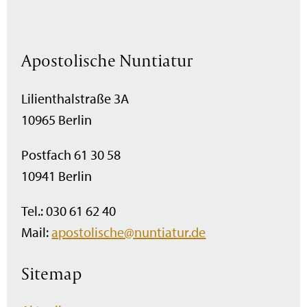
Apostolische Nuntiatur
Lilienthalstraße 3A
10965 Berlin
Postfach 61 30 58
10941 Berlin
Tel.: 030 61 62 40
Mail:
apostolische@nuntiatur.de
Sitemap
Navigation