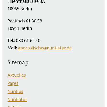
Lilienthalstraße 3A
10965 Berlin
Postfach 61 30 58
10941 Berlin
Tel.: 030 61 62 40
Mail:
apostolische@nuntiatur.de
Sitemap
Navigation
Aktuelles
überspringen
Papst
Nuntius
Nuntiatur