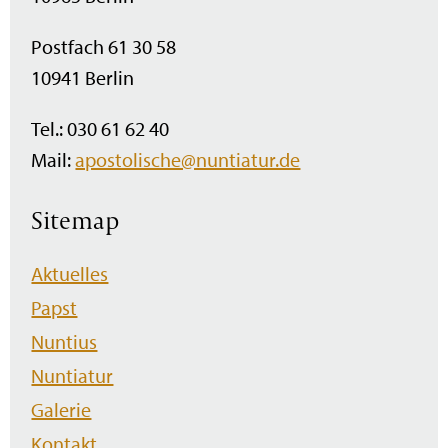
Postfach 61 30 58
10941 Berlin
Tel.: 030 61 62 40
Mail:
apostolische@nuntiatur.de
Sitemap
Navigation
Aktuelles
überspringen
Papst
Nuntius
Nuntiatur
Galerie
Kontakt