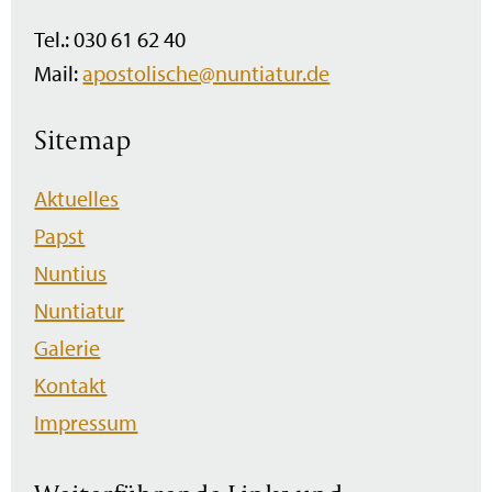
Tel.: 030 61 62 40
Mail:
apostolische@nuntiatur.de
Sitemap
Navigation
Aktuelles
überspringen
Papst
Nuntius
Nuntiatur
Galerie
Kontakt
Impressum