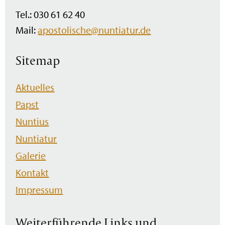
Tel.: 030 61 62 40
Mail:
apostolische@nuntiatur.de
Sitemap
Navigation
Aktuelles
überspringen
Papst
Nuntius
Nuntiatur
Galerie
Kontakt
Impressum
Weiterführende Links und