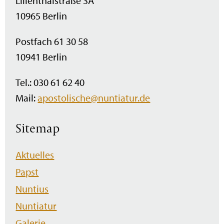
Lilienthalstraße 3A
10965 Berlin
Postfach 61 30 58
10941 Berlin
Tel.: 030 61 62 40
Mail:
apostolische@nuntiatur.de
Sitemap
Navigation
Aktuelles
überspringen
Papst
Nuntius
Nuntiatur
Galerie