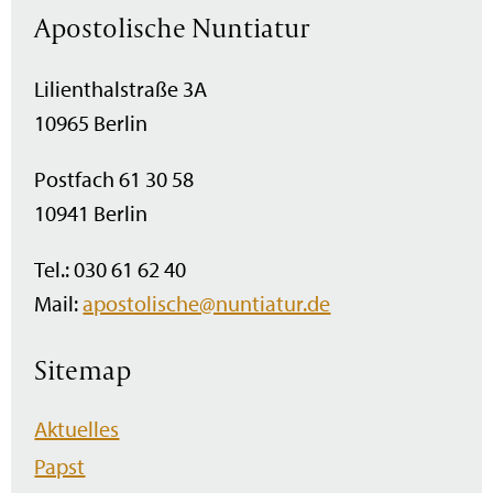
Apostolische Nuntiatur
Lilienthalstraße 3A
10965 Berlin
Postfach 61 30 58
10941 Berlin
Tel.: 030 61 62 40
Mail:
apostolische@nuntiatur.de
Sitemap
Navigation
Aktuelles
überspringen
Papst