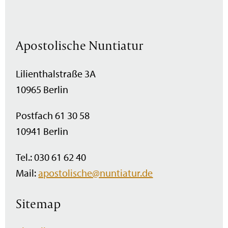
Apostolische Nuntiatur
Lilienthalstraße 3A
10965 Berlin
Postfach 61 30 58
10941 Berlin
Tel.: 030 61 62 40
Mail:
apostolische@nuntiatur.de
Sitemap
Navigation