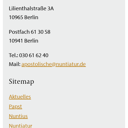
Lilienthalstraße 3A
10965 Berlin
Postfach 61 30 58
10941 Berlin
Tel.: 030 61 62 40
Mail:
apostolische@nuntiatur.de
Sitemap
Navigation
Aktuelles
überspringen
Papst
Nuntius
Nuntiatur