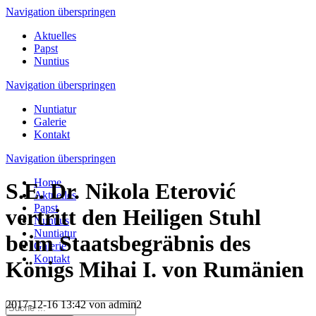
Navigation überspringen
Aktuelles
Papst
Nuntius
Navigation überspringen
Nuntiatur
Galerie
Kontakt
Navigation überspringen
Home
S.E. Dr. Nikola Eterović
Aktuelles
Papst
vertritt den Heiligen Stuhl
Nuntius
Nuntiatur
beim Staatsbegräbnis des
Galerie
Kontakt
Königs Mihai I. von Rumänien
2017-12-16 13:42
von admin2