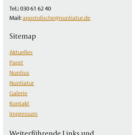
Tel.: 030 61 62 40
Mail:
apostolische@nuntiatur.de
Sitemap
Navigation
Aktuelles
überspringen
Papst
Nuntius
Nuntiatur
Galerie
Kontakt
Impressum
Weiterführende Links und