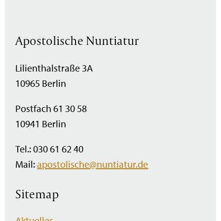
Apostolische Nuntiatur
Lilienthalstraße 3A
10965 Berlin
Postfach 61 30 58
10941 Berlin
Tel.: 030 61 62 40
Mail:
apostolische@nuntiatur.de
Sitemap
Navigation
Aktuelles