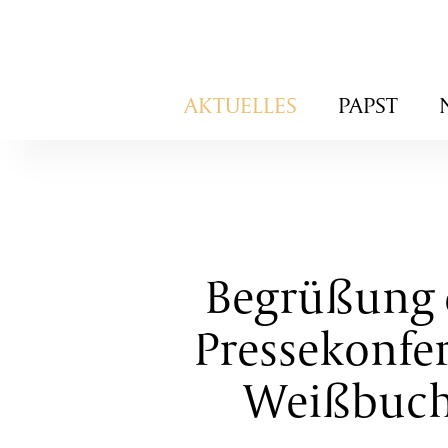
Navigation
AKTUELLES
PAPST
überspringen
Begrüßung d
Pressekonfer
Weißbuch 