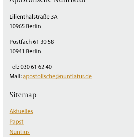
Lilienthalstraße 3A
10965 Berlin
Postfach 61 30 58
10941 Berlin
Tel.: 030 61 62 40
Mail:
apostolische@nuntiatur.de
Sitemap
Navigation
Aktuelles
überspringen
Papst
Nuntius