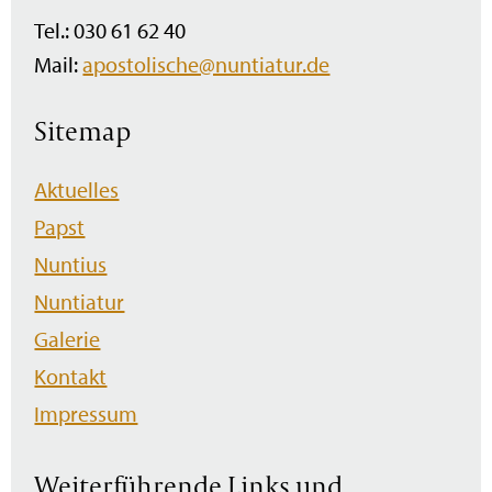
Tel.: 030 61 62 40
Mail:
apostolische@nuntiatur.de
Sitemap
Navigation
Aktuelles
überspringen
Papst
Nuntius
Nuntiatur
Galerie
Kontakt
Impressum
Weiterführende Links und