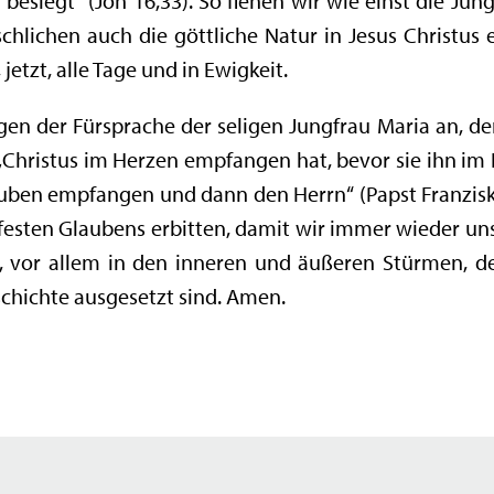
besiegt“ (Joh 16,33). So flehen wir wie einst die Jün
chlichen auch die göttliche Natur in Jesus Christu
jetzt, alle Tage und in Ewigkeit.
en der Fürsprache der seligen Jungfrau Maria an, de
„Christus im Herzen empfangen hat, bevor sie ihn im 
lauben empfangen und dann den Herrn“ (Papst Franzisk
festen Glaubens erbitten, damit wir immer wieder un
 vor allem in den inneren und äußeren Stürmen, d
schichte ausgesetzt sind. Amen.