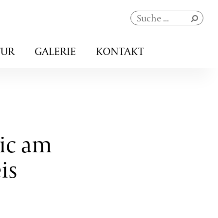
Navigation
TUR
GALERIE
KONTAKT
überspringen
ic am
is