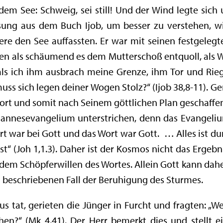
 See: Schweig, sei still! Und der Wind legte sich un
 Lesung aus dem Buch Ijob, um besser zu verstehen, 
re den See auffassten. Er war mit seinen festgeleg
ren als schäumend es dem Mutterschoß entquoll, als 
ls ich ihm ausbrach meine Grenze, ihm Tor und Riege
muss sich legen deiner Wogen Stolz?“ (Ijob 38,8-11). G
ort und somit nach Seinem göttlichen Plan geschaffe
annesevangelium unterstrichen, denn das Evangeli
t war bei Gott und das Wort war Gott. … Alles ist 
t“ (Joh 1,1.3). Daher ist der Kosmos nicht das Ergeb
em Schöpferwillen des Wortes. Allein Gott kann dahe
im beschriebenen Fall der Beruhigung des Sturmes.
s tat, gerieten die Jünger in Furcht und fragten: „We
n?“ (Mk 4,41). Der Herr bemerkt dies und stellt ein