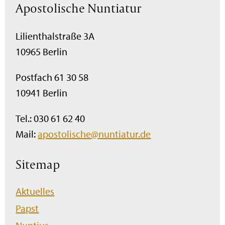
Apostolische Nuntiatur
Lilienthalstraße 3A
10965 Berlin
Postfach 61 30 58
10941 Berlin
Tel.: 030 61 62 40
Mail:
apostolische@nuntiatur.de
Sitemap
Navigation
Aktuelles
überspringen
Papst