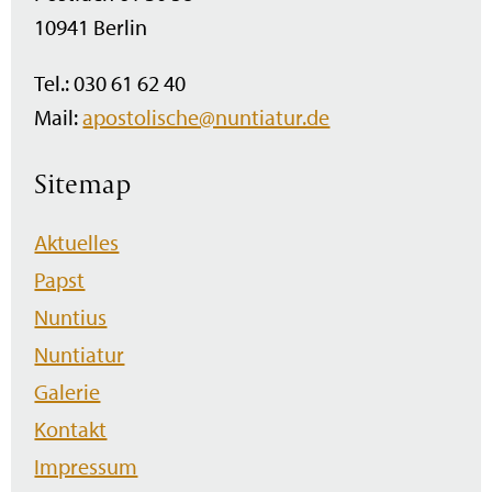
10941 Berlin
Tel.: 030 61 62 40
Mail:
apostolische@nuntiatur.de
Sitemap
Navigation
Aktuelles
überspringen
Papst
Nuntius
Nuntiatur
Galerie
Kontakt
Impressum