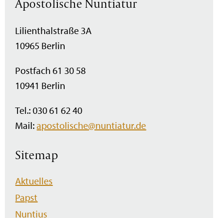
Apostolische Nuntiatur
Lilienthalstraße 3A
10965 Berlin
Postfach 61 30 58
10941 Berlin
Tel.: 030 61 62 40
Mail:
apostolische@nuntiatur.de
Sitemap
Navigation
Aktuelles
überspringen
Papst
Nuntius