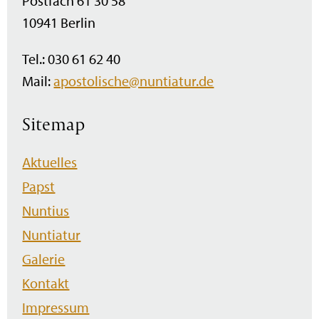
Postfach 61 30 58
10941 Berlin
Tel.: 030 61 62 40
Mail:
apostolische@nuntiatur.de
Sitemap
Navigation
Aktuelles
überspringen
Papst
Nuntius
Nuntiatur
Galerie
Kontakt
Impressum