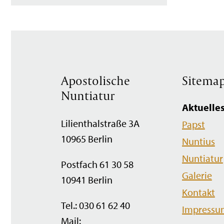
Apostolische
Sitema
Nuntiatur
Navigation
Aktuelle
überspringen
Lilienthalstraße 3A
Papst
10965 Berlin
Nuntius
Nuntiatur
Postfach 61 30 58
Galerie
10941 Berlin
Kontakt
Tel.: 030 61 62 40
Impressu
Mail: