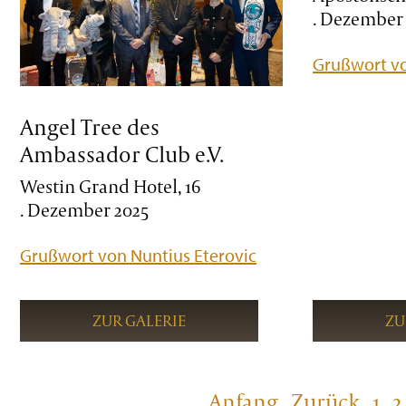
. Dezember
Grußwort vo
Angel Tree des
Ambassador Club e.V.
Westin Grand Hotel, 16
. Dezember 2025
Grußwort von Nuntius Eterovic
ZUR GALERIE
ZU
Anfang
Zurück
1
2