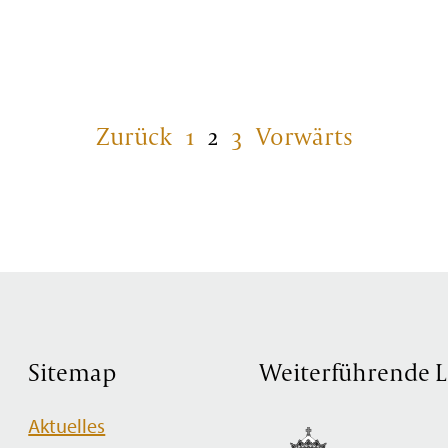
Zurück
1
2
3
Vorwärts
Sitemap
Weiterführende L
Navigation
Aktuelles
überspringen