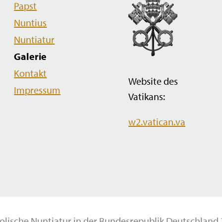
Papst
Nuntius
Nuntiatur
Galerie
Kontakt
Website des
Impressum
Vatikans:
w2.vatican.va
olische Nuntiatur in der Bundesrepublik Deutschland