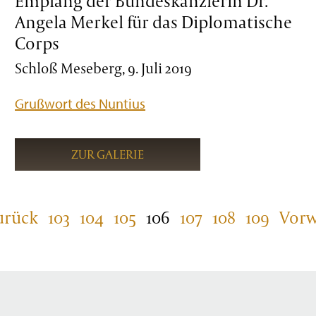
Empfang der Bundeskanzlerin Dr.
Angela Merkel für das Diplomatische
Corps
Schloß Meseberg, 9. Juli 2019
Grußwort des Nuntius
ZUR GALERIE
urück
103
104
105
106
107
108
109
Vorw