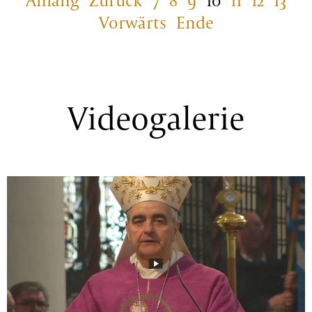
Anfang
Zurück
7
8
9
10
11
12
13
Vorwärts
Ende
Videogalerie